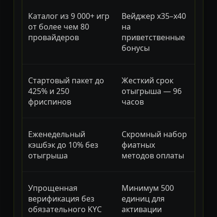
Каталог из 9 000+ игр
Вейджер x35–x40
от более чем 80
на
провайдеров
приветственные
бонусы
Стартовый пакет до
Жесткий срок
425% и 250
отыгрыша — 96
фриспинов
часов
Еженедельный
Скромный набор
кэшбэк до 10% без
фиатных
отыгрыша
методов оплаты
Упрощенная
Минимум 500
верификация без
единиц для
обязательного KYC
активации