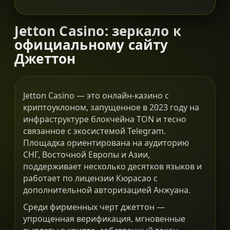
Jetton Casino: зеркало к
официальному сайту
Джеттон
Jetton Casino — это онлайн-казино с
криптоуклоном, запущенное в 2023 году на
инфраструктуре блокчейна TON и тесно
связанное с экосистемой Telegram.
Площадка ориентирована на аудиторию
СНГ, Восточной Европы и Азии,
поддерживает несколько десятков языков и
работает по лицензии Кюрасао с
дополнительной авторизацией Анжуана.
Среди фирменных черт джеттон —
упрощенная верификация, мгновенные