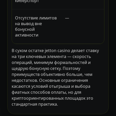
киберспорт
Отсутствие лимитов
—
на вывод вне
бонусной
активности
В сухом остатке jetton casino делает ставку
на три ключевых элемента — скорость
операций, минимум формальностей и
щедрую бонусную сетку. Поэтому
преимуществ объективно больше, чем
недостатков. Основные ограничения
касаются условий отыгрыша и выбора
фиатных способов оплаты, но для
криптоориентированных площадок это
стандартная практика.