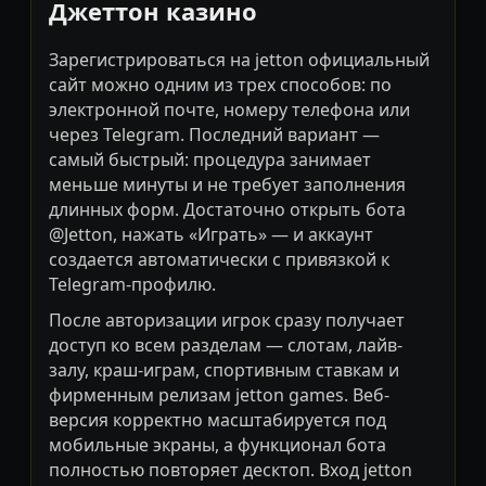
Джеттон казино
Зарегистрироваться на jetton официальный
сайт можно одним из трех способов: по
электронной почте, номеру телефона или
через Telegram. Последний вариант —
самый быстрый: процедура занимает
меньше минуты и не требует заполнения
длинных форм. Достаточно открыть бота
@Jetton, нажать «Играть» — и аккаунт
создается автоматически с привязкой к
Telegram-профилю.
После авторизации игрок сразу получает
доступ ко всем разделам — слотам, лайв-
залу, краш-играм, спортивным ставкам и
фирменным релизам jetton games. Веб-
версия корректно масштабируется под
мобильные экраны, а функционал бота
полностью повторяет десктоп. Вход jetton