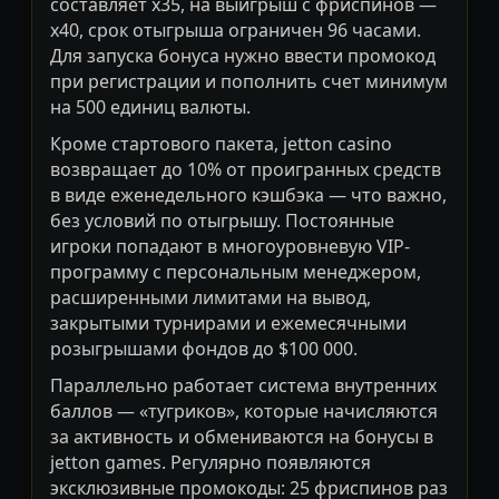
составляет x35, на выигрыш с фриспинов —
x40, срок отыгрыша ограничен 96 часами.
Для запуска бонуса нужно ввести промокод
при регистрации и пополнить счет минимум
на 500 единиц валюты.
Кроме стартового пакета, jetton casino
возвращает до 10% от проигранных средств
в виде еженедельного кэшбэка — что важно,
без условий по отыгрышу. Постоянные
игроки попадают в многоуровневую VIP-
программу с персональным менеджером,
расширенными лимитами на вывод,
закрытыми турнирами и ежемесячными
розыгрышами фондов до $100 000.
Параллельно работает система внутренних
баллов — «тугриков», которые начисляются
за активность и обмениваются на бонусы в
jetton games. Регулярно появляются
эксклюзивные промокоды: 25 фриспинов раз