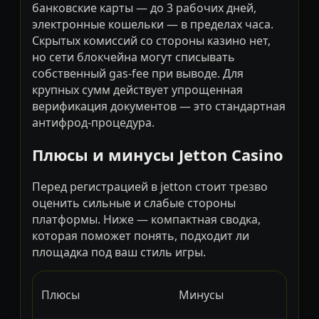
банковские карты — до 3 рабочих дней,
электронные кошельки — в пределах часа.
Скрытых комиссий со стороны казино нет,
но сети блокчейна могут списывать
собственный gas-fee при выводе. Для
крупных сумм действует упрощенная
верификация документов — это стандартная
антифрод-процедура.
Плюсы и минусы Jetton Casino
Перед регистрацией в jetton стоит трезво
оценить сильные и слабые стороны
платформы. Ниже — компактная сводка,
которая поможет понять, подходит ли
площадка под ваш стиль игры.
Плюсы
Минусы