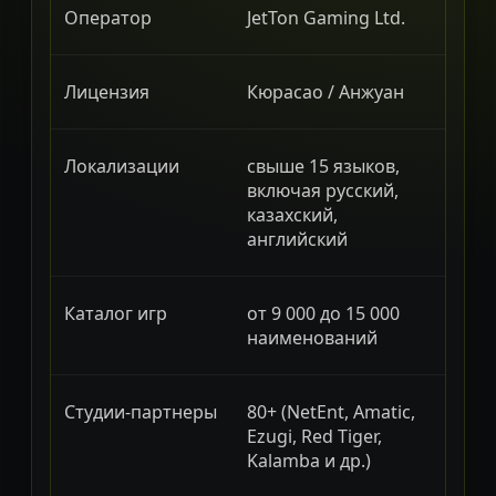
Оператор
JetTon Gaming Ltd.
Лицензия
Кюрасао / Анжуан
Локализации
свыше 15 языков,
включая русский,
казахский,
английский
Каталог игр
от 9 000 до 15 000
наименований
Студии-партнеры
80+ (NetEnt, Amatic,
Ezugi, Red Tiger,
Kalamba и др.)