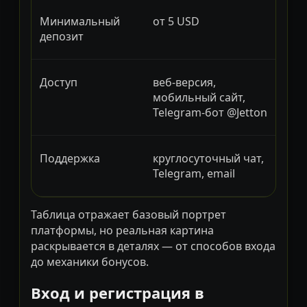
Минимальный
от 5 USD
депозит
Доступ
веб-версия,
мобильный сайт,
Telegram-бот @Jetton
Поддержка
круглосуточный чат,
Telegram, email
Таблица отражает базовый портрет
платформы, но реальная картина
раскрывается в деталях — от способов входа
до механики бонусов.
Вход и регистрация в